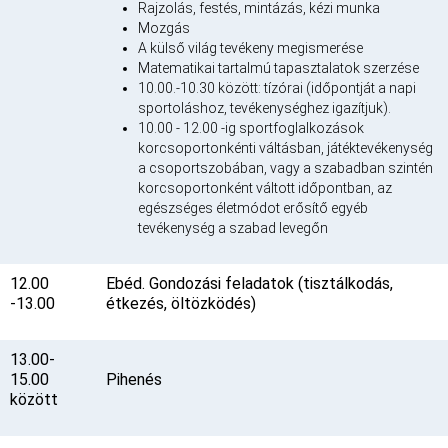
Rajzolás, festés, mintázás, kézi munka
Mozgás
A külső világ tevékeny megismerése
Matematikai tartalmú tapasztalatok szerzése
10.00.-10.30 között: tízórai (időpontját a napi
sportoláshoz, tevékenységhez igazítjuk).
10.00 - 12.00 -ig sportfoglalkozások
korcsoportonkénti váltásban, játéktevékenység
a csoportszobában, vagy a szabadban szintén
korcsoportonként váltott időpontban, az
egészséges életmódot erősítő egyéb
tevékenység a szabad levegőn
12.00
Ebéd. Gondozási feladatok (tisztálkodás,
-13.00
étkezés, öltözködés)
13.00-
15.00
Pihenés
között