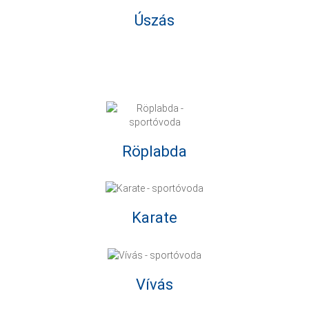
Úszás
Röplabda
Karate
Vívás