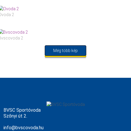
Ovoda 2
Bvscovoda 2
Még több kép
BVSC Sportóvoda
Szőnyi út 2.
info@bvscovoda.hu