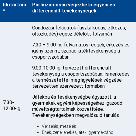
Időtartam
Párhuzamosan végezhető egyéni és
*
differenciált tevékenységek
Gondozási feladatok (tisztálkodás, étkezés,
öltözködés) egész délelőtt folyamán
7.30 – 9.00 -ig folyamatos reggeli, érkezés és
igény szerint, szabad játéktevékenység a
csoportszobában
9.00-10.00-ig: tervezett differenciált
tevékenység a csoportszobában. Ismerkedés
a természetettel megfigyelések végzése
tervezetten szervezett formában
Játékba és tevékenységbe ágyazott, a
7.30-
gyermekek egyéni képességeihez igazodó
12.00-ig
műveltségtartalmak közvetítése.
Tevékenységekben megvalósuló tanulás
Verselés, mesélés
Ének, zene, énekes játék, gyermektánc